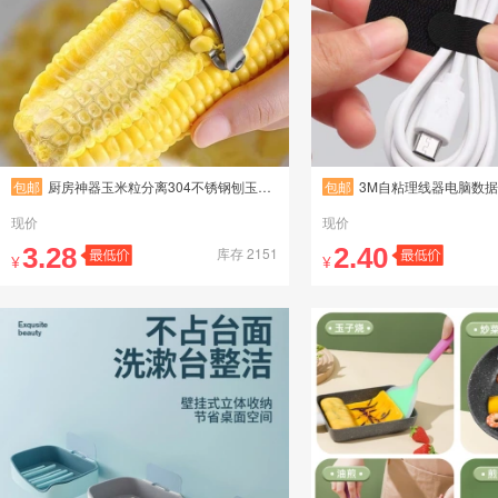
包邮
厨房神器玉米粒分离304不锈钢刨玉米多功能现代简约风格双黑线款圆管款
包邮
3M自粘理线器电脑数据线收纳捆绑固定扎带
现价
现价
3.28
2.40
库存 2151
¥
¥