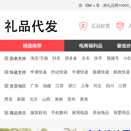
按
Ctrl + D
,将礼品网100


正品好货
精选推荐
电商福利品
极低价
淘宝/天猫
抖音
拼多多
京东
快手
视频号
小
 面单支持
申通快递
韵达快递
中通快递
圆通快递
邮政快递
 快递支持
广东
福建
江苏
浙江
上海
河北
四川
江西
 发货地区
黑龙
新疆
北京
山西
海南
贵州
香港
服装鞋包
手机数码
家用电器
美妆饰品
母婴用品
 商品类目