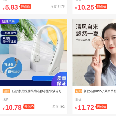
5.83
10.25
库存 1178
¥
¥
包邮
新款家用挂脖风扇迷你小型双涡轮可折叠调节USB充电无叶挂脖风扇
包邮
新款迷你usb小风扇手持随身便携静音办公学
现价
现价
10.78
11.72
库存 192
¥
¥