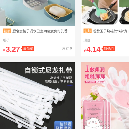
包邮
肥皂盒架子沥水卫生间创意免打孔香皂置物架家用吸盘壁挂式香皂盒
包邮
现货玉子烧硅胶锅铲宽口披萨铲牛排不粘
现价
现价
3.27
4.14
库存 0
¥
¥