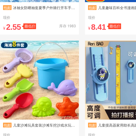
包邮
冰袖女防晒袖套夏季户外骑行开车手袖护臂一体冰爽冰丝女男套袖手
包邮
儿童趣味百科全书漫画版心理学安全保护物理
现价
现价
2.55
8.41
库存 1983
¥
¥
包邮
儿童沙滩玩具套装沙滩车挖沙戏水玩具沙滩桶沙漏铲子海边玩沙工具
包邮
儿童摸高器家用助长高跳跃摸高器可移动发
现价
现价