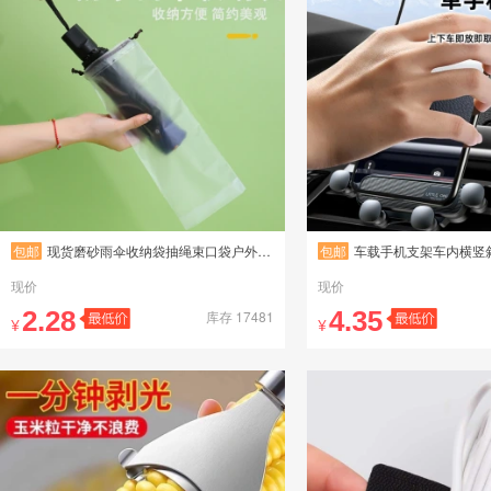
包邮
现货磨砂雨伞收纳袋抽绳束口袋户外旅行防水防潮鼠标垫包
包邮
车载手机支架车内横竖斜出风口夹专用汽车
现价
现价
2.28
4.35
库存 17481
¥
¥