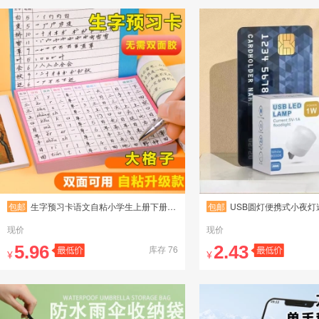
包邮
生字预习卡语文自粘小学生上册下册生字表字词组词课前生字卡片
包邮
USB圆灯便携式小夜灯迷你小夜灯便携USB灯卧
现价
现价
5.96
2.43
库存 76
¥
¥