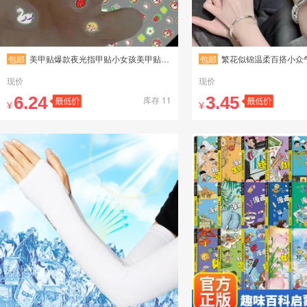
包邮
美甲贴爆款夜光指甲贴小女孩美甲贴纸可爱草莓熊卡通公主荧光贴纸
包邮
繁花似锦温柔百搭小众气质手链女时尚个性
现价
现价
6.24
3.45
库存 11
¥
¥