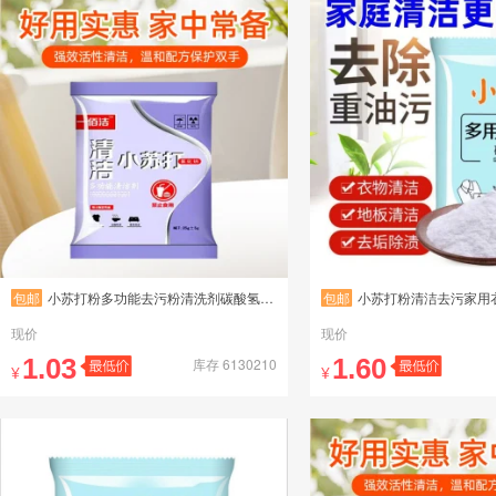
包邮
小苏打粉多功能去污粉清洗剂碳酸氢钠清洁厨房香包小苏打需自提
包邮
小苏打粉清洁去污家用衣服去黄小白鞋厨房
现价
现价
1.03
1.60
库存 6130210
¥
¥