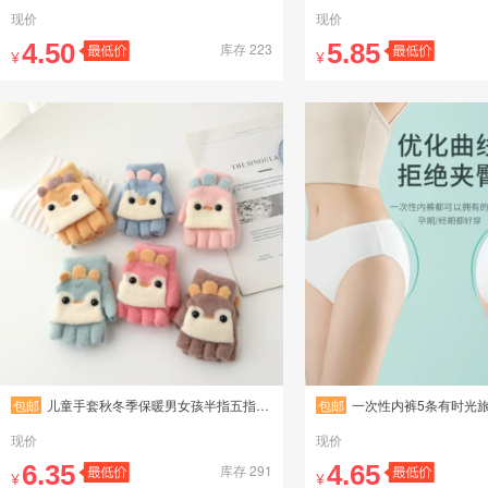
现价
现价
4.50
5.85
库存 223
¥
¥
包邮
儿童手套秋冬季保暖男女孩半指五指卡通翻盖两用小学生写字手套冬
包邮
一次性内裤5条有时光旅行纯棉男女款免洗旅
现价
现价
6.35
4.65
库存 291
¥
¥