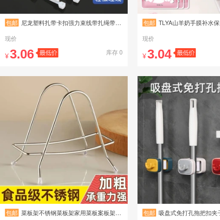
包邮
尼龙塑料扎带卡扣强力束线带扎绳带电线捆绑带固定器自锁式扎线带
包邮
TLYA山羊奶手膜补水保湿去角质烟酰胺亮肤
现价
现价
3.06
3.04
库存 0
¥
¥
包邮
菜板架不锈钢菜板架家用菜板案板架菜刀架厨房置物架放菜板神器架
包邮
吸盘式免打孔拖把扣夹子壁挂卫生间挂钩家