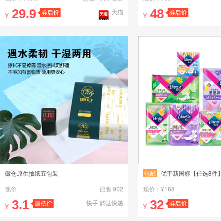
29.9
48
天猫
¥
¥
徽仓原生抽纸五包装
包邮
优于新国标【任选8件】薇尔防漏护垫卫生
现价
已售 902
现价：¥168
3.1
32
快手 韵达快递
¥
¥