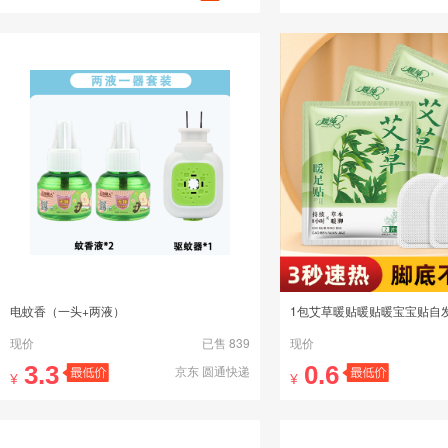
电蚊香（一头+两液）
现价
已售 839
现价
3.3
0.6
京东 圆通快递
¥
¥