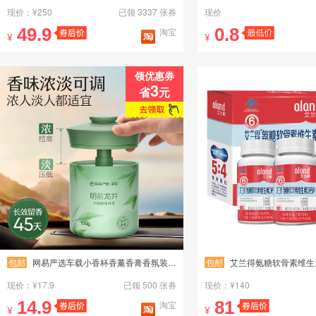
现价：¥250
已领 3337 张券
现价
49.9
0.8
淘宝
¥
¥
领优惠券
3
省
元
包邮
网易严选车载小香杯香薰香膏香氛装饰中式茶香除臭烟异味留香持久
包邮
艾兰得氨糖软骨素维生素D钙片 中老年
现价：¥17.9
已领 500 张券
现价：¥140
14.9
81
淘宝
¥
¥