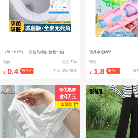
（降：0.06）一次性马桶垫(数量:1包)
玩具水枪M66
现价
已售 584
现价
0.4
1.8
抖音 韵达快递
京
¥
¥
领优惠券
47
省
元