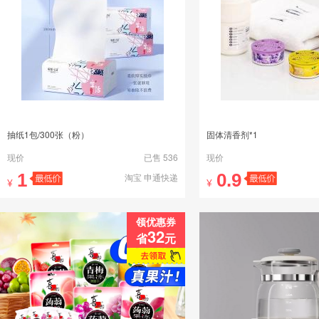
抽纸1包/300张（粉）
固体清香剂*1
现价
已售 536
现价
1
0.9
淘宝 申通快递
¥
¥
领优惠券
32
省
元