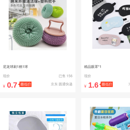
尼龙球刷1柄1球
精品眼罩*1
现价
已售 156
现价
0.7
1.6
京东 圆通快递
¥
¥