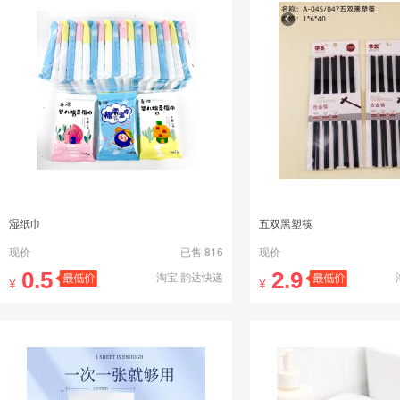
湿纸巾
五双黑塑筷
现价
已售 816
现价
0.5
2.9
淘宝 韵达快递
¥
¥