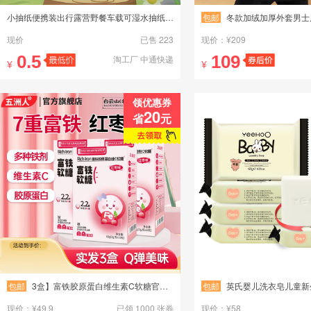
小抽纸便携装出行露营野餐车载可湿水抽纸小纸巾木兰风抽纸1包
包邮
冬款加绒加厚外套男士风衣中长款加绒休闲
现价
已售 223
现价：¥209
0.5
109
淘工厂 中通快递
¥
¥
领优惠券
20
省
元
包邮
3盒】富铁胶原蛋白维生素C软糖官方旗舰店
包邮
英氏婴儿洗衣皂儿童新生宝宝专用抑菌肥皂
现价：¥49.9
已领 1000 张券
现价：¥58