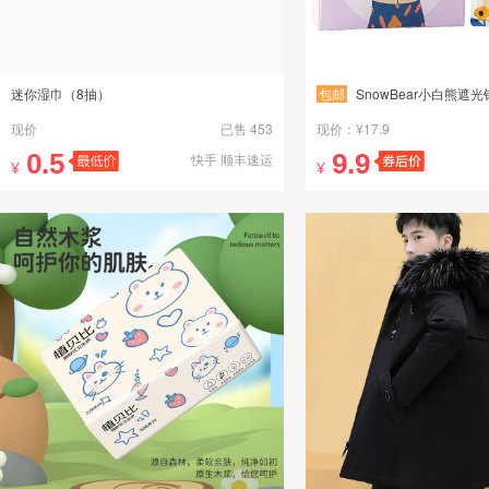
迷你湿巾（8抽）
包邮
SnowBear小白熊遮光铝箔奶粉袋便携一
现价
已售 453
现价：¥17.9
0.5
9.9
快手 顺丰速运
¥
¥