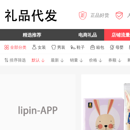


正品好货
精选推荐
电商礼品
店铺流量
全部分类
女装
男装
鞋子
箱包
母婴






排序筛选
默认
最新
销量
价格
券额





