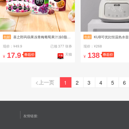
包邮
喜之郎蒟蒻果冻青梅葡萄果汁冻0脂肪魔芋解馋儿童休闲解馋零食
包邮
KUB可优比恒温热水壶冲奶粉恒温保温泡奶机
现价：¥49.9
已领 377 张券
现价：¥268
17.9
138
天猫
¥
¥
1
2
3
4
5
6
<上一页
友情链接: