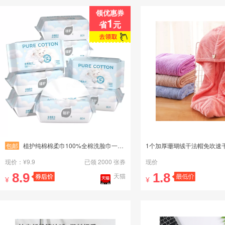
领优惠券
1
省
元
包邮
植护纯棉棉柔巾100%全棉洗脸巾一次性新生婴儿用擦脸巾宝宝洁面巾
现价：¥9.9
已领 2000 张券
现价
8.9
1.8
天猫
¥
¥
小红