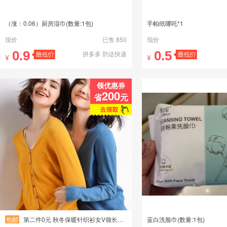
（涨：0.06）厨房湿巾(数量:1包)
手帕纸哪吒*1
现价
已售 850
现价
0.9
0.5
拼多多 韵达快递
¥
¥
领优惠券
200
省
元
包邮
第二件0元 秋冬保暖针织衫女V领长袖毛衣打底衫百搭上衣不起NG3
蓝白洗脸巾(数量:1包)