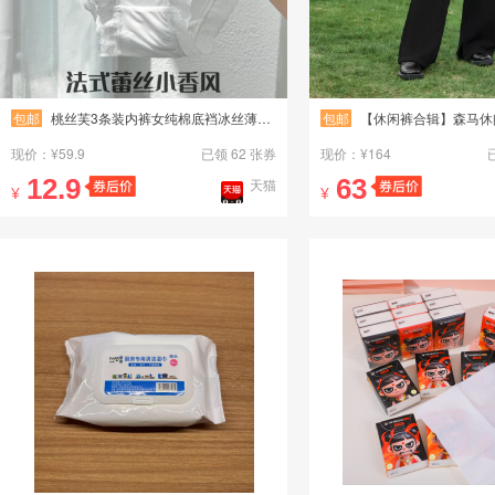
包邮
桃丝芙3条装内裤女纯棉底裆冰丝薄款短裤舒适透气中腰三角裤女
包邮
【休闲裤合辑】森马休闲裤合辑男女款慵懒
现价：¥59.9
已领 62 张券
现价：¥164
12.9
63
天猫
¥
¥