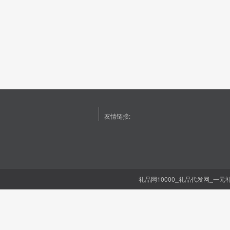
友情链接:
礼品网10000_礼品代发网_一