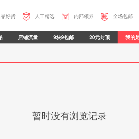



正品好货
人工精选
内部领券
全场包邮
品
店铺流量
9块9包邮
20元封顶
我的
暂时没有浏览记录