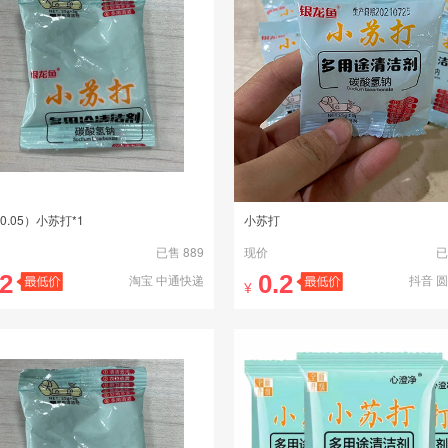
0.05）小苏打*1
小苏打
已售 889
现价
已
.2
0.2
淘宝 中通快递
抖音 
¥