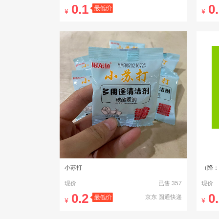
0.1
0
¥
¥
拼多多 邮政快递包裹
小苏打
（降：
现价
已售 357
现价
0.2
0
京东 圆通快递
¥
¥