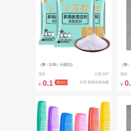
（降：0.05）小苏打()
（降：
现价
已售 597
现价
0.1
0
抖音 邮政快递包裹
¥
¥