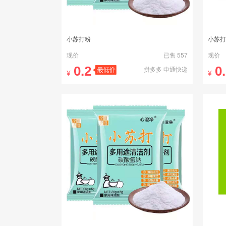
小苏打粉
现价
已售 557
现价
0.2
0
拼多多 申通快递
¥
¥