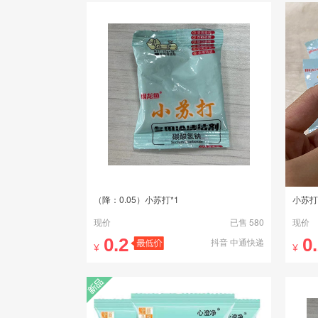
（降：0.05）小苏打*1
小苏打
现价
已售 580
现价
0.2
0
抖音 中通快递
¥
¥
新品