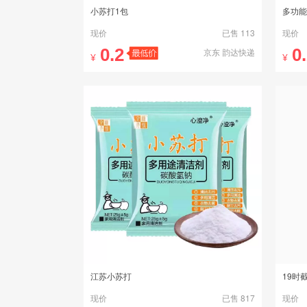
小苏打1包
多功能
现价
已售 113
现价
0.2
0
京东 韵达快递
¥
¥
江苏小苏打
19时
现价
已售 817
现价