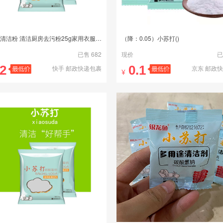
小苏打清洁粉 清洁厨房去污粉25g家用衣服清洗剂
（降：0.05）小苏打()
已售 682
现价
已
.2
0.1
快手 邮政快递包裹
京东 邮政
¥