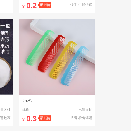
0.2
快手 申通快递
¥
快递包裹
小苏打
售 871
现价
已售 545
0.3
快递包裹
抖音 极兔速递
¥