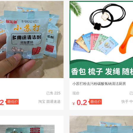
小苏打粉去污粉碳酸氢钠清洁厨房
已售 225
现价
已
.2
0.2
淘宝 圆通速递
快手 
¥