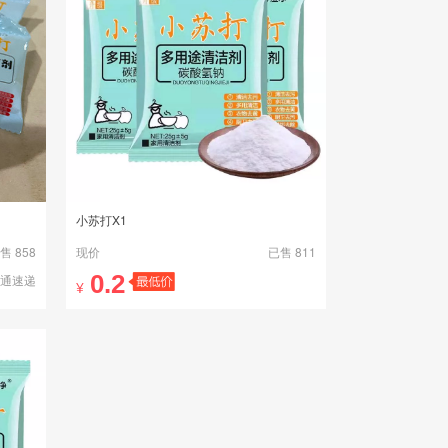
小苏打X1
售 858
现价
已售 811
0.2
圆通速递
¥
拼多多 邮政快递包裹