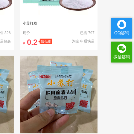
小苏打粉
QQ咨询
售 826
现价
已售 797
0.2
快递包裹
淘宝 申通快递
¥
微信咨询