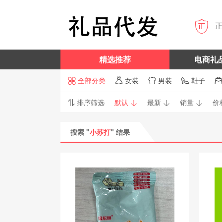

精选推荐
电商礼
全部分类
女装
男装
鞋子




排序筛选
默认
最新
销量
价




搜索 "
小苏打
" 结果