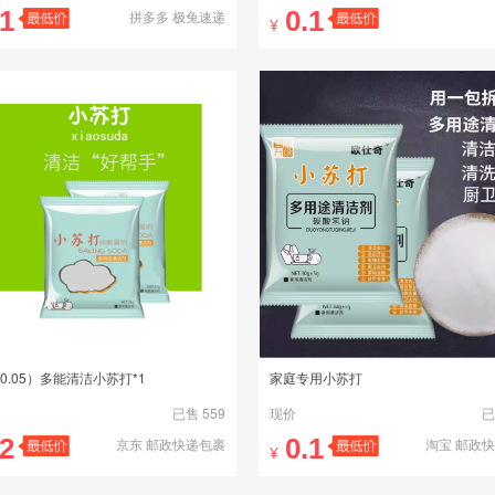
.1
0.1
拼多多 极兔速递
¥
拼多多 邮政
0.05）多能清洁小苏打*1
家庭专用小苏打
已售 559
现价
已
.2
0.1
京东 邮政快递包裹
淘宝 邮政
¥