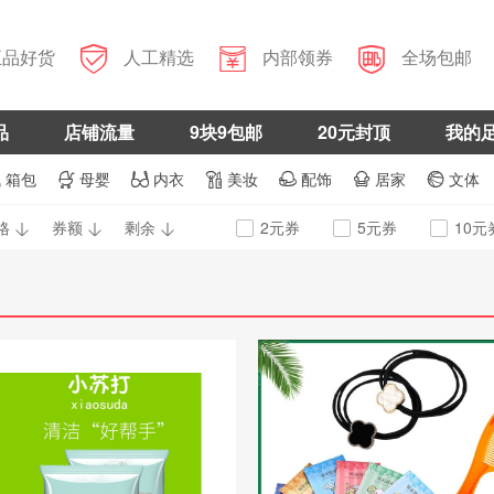



正品好货
人工精选
内部领券
全场包邮
品
店铺流量
9块9包邮
20元封顶
我的
箱包
母婴
内衣
美妆
配饰
居家
文体







格
券额
剩余
2元券
5元券
10元


