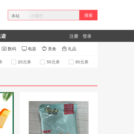
搜索
本站
全网
足迹
注册
登录
拼多多
数码
电器
美食
礼品




券
20元券
50元券
80元券