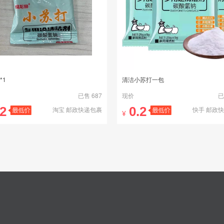
*1
清洁小苏打一包
已售 687
现价
已
.2
0.2
淘宝 邮政快递包裹
快手 邮政
¥