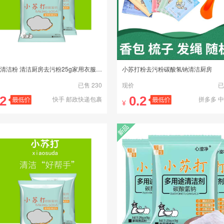
小苏打清洁粉 清洁厨房去污粉25g家用衣服清洗剂
小苏打粉去污粉碳酸氢钠清洁厨房
已售 230
现价
已
.2
0.2
快手 邮政快递包裹
拼多多 
¥
新品