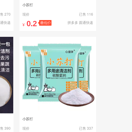
小苏打
售 270
现价
已售 116
0.2
圆通快递
拼多多 圆通快递
¥
小苏打
售 390
现价
已售 337