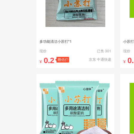
多功能清洁小苏打*1
现价
已售 301
现价
0.2
0
京东 中通快递
¥
¥