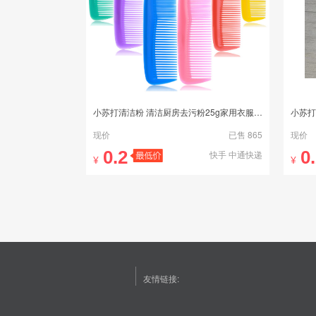
小苏打清洁粉 清洁厨房去污粉25g家用衣服清洗剂
小苏打
现价
已售 865
现价
0.2
0
快手 中通快递
¥
¥
友情链接: