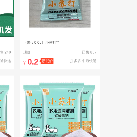
（降：0.05）小苏打*1
售 240
现价
已售 857
0.2
中通快递
拼多多 中通快递
¥