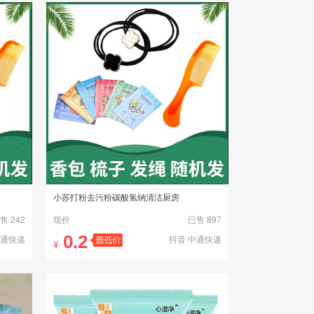
小苏打粉去污粉碳酸氢钠清洁厨房
售 242
现价
已售 897
0.2
中通快递
抖音 中通快递
¥