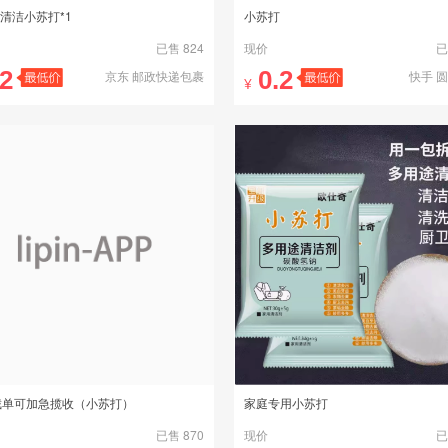
清洁小苏打*1
小苏打
已售 824
现价
已
.2
0.2
京东 邮政快递包裹
快手 
¥
截单可加急揽收（小苏打）
家庭专用小苏打
已售 870
现价
已