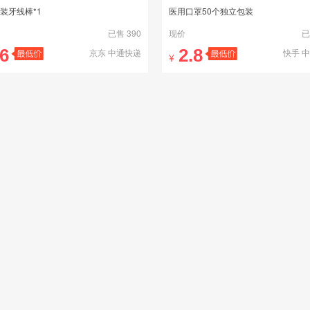
装牙线棒*1
医用口罩50个独立包装
已售 390
现价
已
.6
2.8
京东 中通快递
快手 
¥