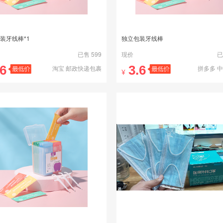
装牙线棒*1
独立包装牙线棒
已售 599
现价
已
.6
3.6
淘宝 邮政快递包裹
拼多多 
¥