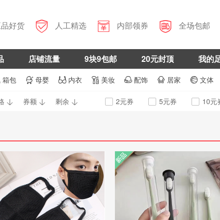



正品好货
人工精选
内部领券
全场包邮
品
店铺流量
9块9包邮
20元封顶
我的
箱包
母婴
内衣
美妆
配饰
居家
文体







格
券额
剩余
2元券
5元券
10元



新品