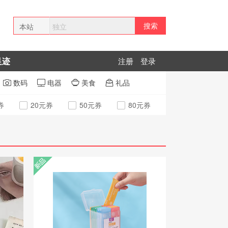
搜索
本站
全网
足迹
注册
登录
拼多多
数码
电器
美食
礼品




券
20元券
50元券
80元券
新品