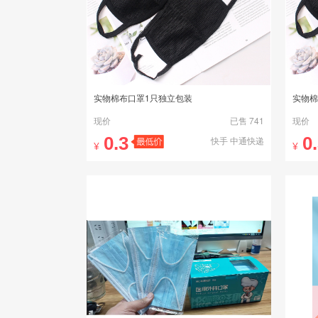
实物棉布口罩1只独立包装
实物棉
现价
已售 741
现价
0.3
0
快手 中通快递
¥
¥