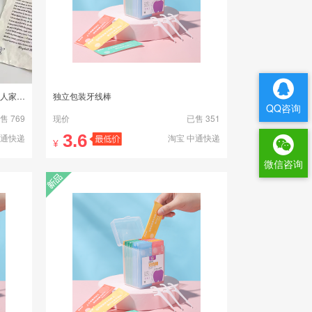
微纳米万毛牙刷软毛超细产后坐月子成人家用组合独立护龈牙刷特软
独立包装牙线棒
QQ咨询
售 769
现价
已售 351
3.6
中通快递
淘宝 中通快递
¥
微信咨询
新品