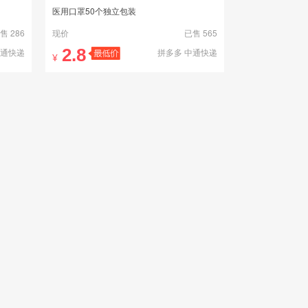
医用口罩50个独立包装
售 286
现价
已售 565
2.8
中通快递
拼多多 中通快递
¥