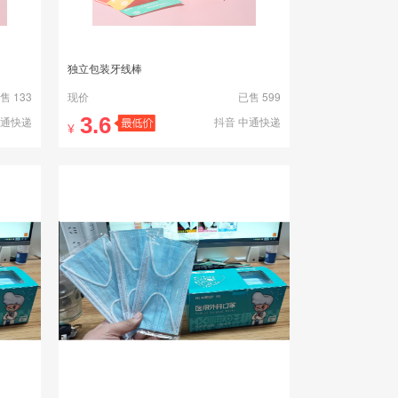
独立包装牙线棒
售 133
现价
已售 599
3.6
中通快递
抖音 中通快递
¥