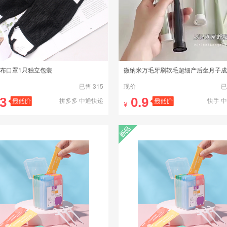
布口罩1只独立包装
已售 315
现价
已
.3
0.9
拼多多 中通快递
快手 
¥
新品