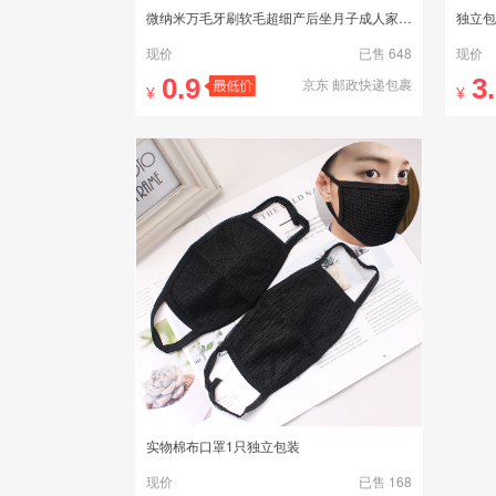
微纳米万毛牙刷软毛超细产后坐月子成人家用组合独立护龈牙刷特软
独立包
现价
已售 648
现价
0.9
3
京东 邮政快递包裹
¥
¥
实物棉布口罩1只独立包装
现价
已售 168