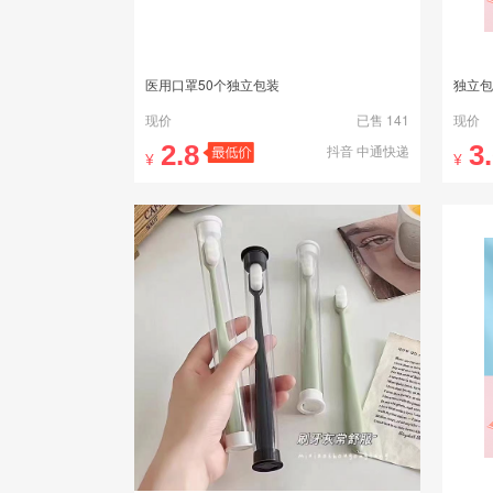
医用口罩50个独立包装
独立包
现价
已售 141
现价
2.8
3
抖音 中通快递
¥
¥